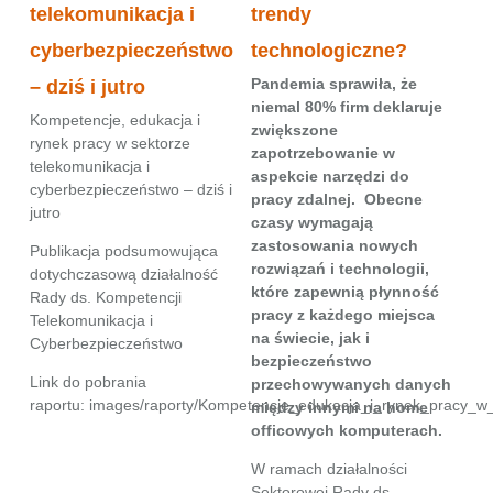
telekomunikacja i
trendy
cyberbezpieczeństwo
technologiczne?
Pandemia sprawiła, że
– dziś i jutro
niemal 80% firm deklaruje
Kompetencje, edukacja i
zwiększone
rynek pracy w sektorze
zapotrzebowanie w
telekomunikacja i
aspekcie narzędzi do
cyberbezpieczeństwo – dziś i
pracy zdalnej. Obecne
jutro
czasy wymagają
zastosowania nowych
Publikacja podsumowująca
rozwiązań i technologii,
dotychczasową działalność
które zapewnią płynność
Rady ds. Kompetencji
pracy z każdego miejsca
Telekomunikacja i
na świecie, jak i
Cyberbezpieczeństwo
bezpieczeństwo
Link do pobrania
przechowywanych danych
raportu:
images/raporty/Kompetencje_edukacja_i_rynek_pracy_w_
między innymi na home
officowych komputerach.
W ramach działalności
Sektorowej Rady ds.