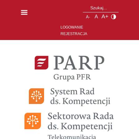
A+
A
A-
LOGOWANIE
REJESTRACJA