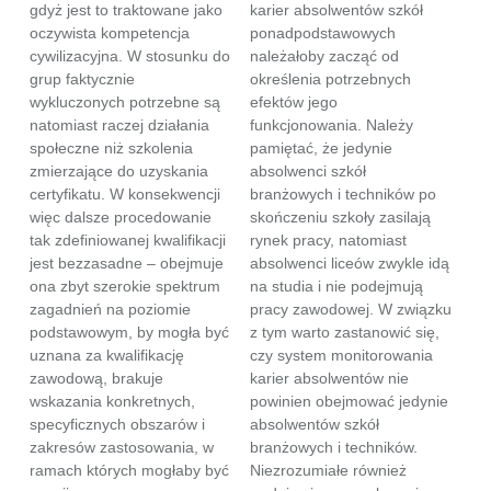
gdyż jest to traktowane jako
karier absolwentów szkół
oczywista kompetencja
ponadpodstawowych
cywilizacyjna. W stosunku do
należałoby zacząć od
grup faktycznie
określenia potrzebnych
wykluczonych potrzebne są
efektów jego
natomiast raczej działania
funkcjonowania. Należy
społeczne niż szkolenia
pamiętać, że jedynie
zmierzające do uzyskania
absolwenci szkół
certyfikatu. W konsekwencji
branżowych i techników po
więc dalsze procedowanie
skończeniu szkoły zasilają
tak zdefiniowanej kwalifikacji
rynek pracy, natomiast
jest bezzasadne – obejmuje
absolwenci liceów zwykle idą
ona zbyt szerokie spektrum
na studia i nie podejmują
zagadnień na poziomie
pracy zawodowej. W związku
podstawowym, by mogła być
z tym warto zastanowić się,
uznana za kwalifikację
czy system monitorowania
zawodową, brakuje
karier absolwentów nie
wskazania konkretnych,
powinien obejmować jedynie
specyficznych obszarów i
absolwentów szkół
zakresów zastosowania, w
branżowych i techników.
ramach których mogłaby być
Niezrozumiałe również