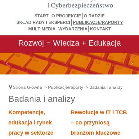
START
O PROJEKCIE
O RADZIE
SKŁAD RADY I EKSPERCI
PUBLIKACJE/RAPORTY
MULTIMEDIA
WYDARZENIA
KONTAKT
Rozwój = Wiedza + Edukacja
Strona Główna
>
Publikacje/raporty
>
Badania i analizy
Badania i analizy
Kompetencje,
Rewolucje w IT i TCB
edukacja i rynek
– co przyniosą
pracy w sektorze
branżom kluczowe