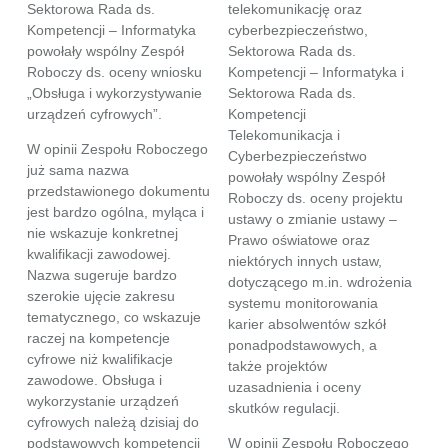
Sektorowa Rada ds.
telekomunikację oraz
Kompetencji – Informatyka
cyberbezpieczeństwo,
powołały wspólny Zespół
Sektorowa Rada ds.
Roboczy ds. oceny wniosku
Kompetencji – Informatyka i
„Obsługa i wykorzystywanie
Sektorowa Rada ds.
urządzeń cyfrowych”.
Kompetencji
Telekomunikacja i
W opinii Zespołu Roboczego
Cyberbezpieczeństwo
już sama nazwa
powołały wspólny Zespół
przedstawionego dokumentu
Roboczy ds. oceny projektu
jest bardzo ogólna, myląca i
ustawy o zmianie ustawy –
nie wskazuje konkretnej
Prawo oświatowe oraz
kwalifikacji zawodowej.
niektórych innych ustaw,
Nazwa sugeruje bardzo
dotyczącego m.in. wdrożenia
szerokie ujęcie zakresu
systemu monitorowania
tematycznego, co wskazuje
karier absolwentów szkół
raczej na kompetencje
ponadpodstawowych, a
cyfrowe niż kwalifikacje
także projektów
zawodowe. Obsługa i
uzasadnienia i oceny
wykorzystanie urządzeń
skutków regulacji.
cyfrowych należą dzisiaj do
podstawowych kompetencji
W opinii Zespołu Roboczego