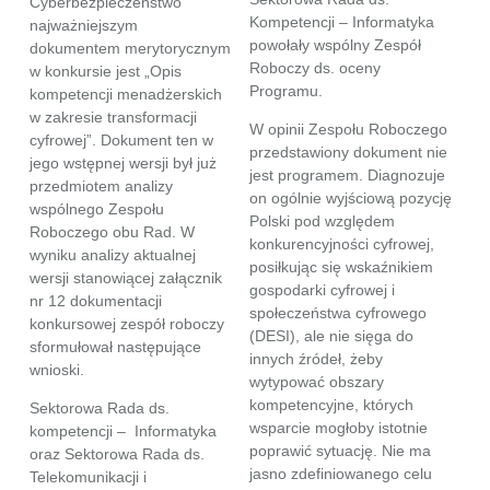
Cyberbezpieczeństwo
Kompetencji – Informatyka
najważniejszym
powołały wspólny Zespół
dokumentem merytorycznym
Roboczy ds. oceny
w konkursie jest „Opis
Programu.
kompetencji menadżerskich
w zakresie transformacji
W opinii Zespołu Roboczego
cyfrowej”. Dokument ten w
przedstawiony dokument nie
jego wstępnej wersji był już
jest programem. Diagnozuje
przedmiotem analizy
on ogólnie wyjściową pozycję
wspólnego Zespołu
Polski pod względem
Roboczego obu Rad. W
konkurencyjności cyfrowej,
wyniku analizy aktualnej
posiłkując się wskaźnikiem
wersji stanowiącej załącznik
gospodarki cyfrowej i
nr 12 dokumentacji
społeczeństwa cyfrowego
konkursowej zespół roboczy
(DESI), ale nie sięga do
sformułował następujące
innych źródeł, żeby
wnioski.
wytypować obszary
kompetencyjne, których
Sektorowa Rada ds.
wsparcie mogłoby istotnie
kompetencji – Informatyka
poprawić sytuację. Nie ma
oraz Sektorowa Rada ds.
jasno zdefiniowanego celu
Telekomunikacji i