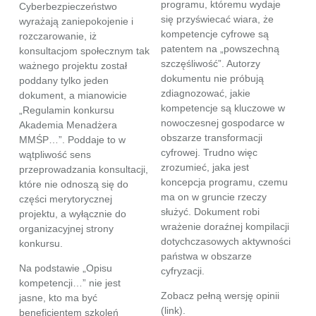
programu, któremu wydaje
Cyberbezpieczeństwo
się przyświecać wiara, że
wyrażają zaniepokojenie i
kompetencje cyfrowe są
rozczarowanie, iż
patentem na „powszechną
konsultacjom społecznym tak
szczęśliwość”. Autorzy
ważnego projektu został
dokumentu nie próbują
poddany tylko jeden
zdiagnozować, jakie
dokument, a mianowicie
kompetencje są kluczowe w
„Regulamin konkursu
nowoczesnej gospodarce w
Akademia Menadżera
obszarze transformacji
MMŚP…”. Poddaje to w
cyfrowej. Trudno więc
wątpliwość sens
zrozumieć, jaka jest
przeprowadzania konsultacji,
koncepcja programu, czemu
które nie odnoszą się do
ma on w gruncie rzeczy
części merytorycznej
służyć. Dokument robi
projektu, a wyłącznie do
wrażenie doraźnej kompilacji
organizacyjnej strony
dotychczasowych aktywności
konkursu.
państwa w obszarze
Na podstawie „Opisu
cyfryzacji.
kompetencji…” nie jest
Zobacz pełną wersję opinii
jasne, kto ma być
(
link
).
beneficjentem szkoleń