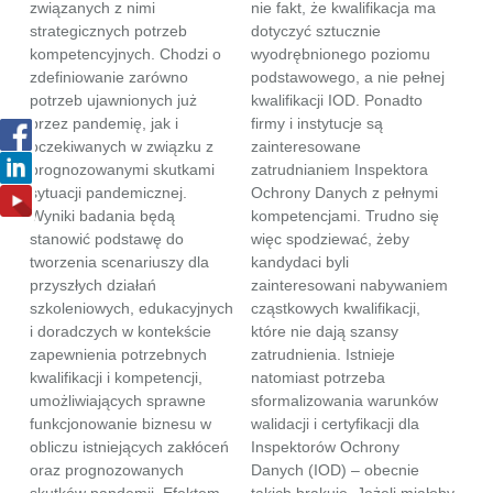
związanych z nimi
nie fakt, że kwalifikacja ma
strategicznych potrzeb
dotyczyć sztucznie
kompetencyjnych. Chodzi o
wyodrębnionego poziomu
zdefiniowanie zarówno
podstawowego, a nie pełnej
potrzeb ujawnionych już
kwalifikacji IOD. Ponadto
przez pandemię, jak i
firmy i instytucje są
oczekiwanych w związku z
zainteresowane
prognozowanymi skutkami
zatrudnianiem Inspektora
sytuacji pandemicznej.
Ochrony Danych z pełnymi
Wyniki badania będą
kompetencjami. Trudno się
stanowić podstawę do
więc spodziewać, żeby
tworzenia scenariuszy dla
kandydaci byli
przyszłych działań
zainteresowani nabywaniem
szkoleniowych, edukacyjnych
cząstkowych kwalifikacji,
i doradczych w kontekście
które nie dają szansy
zapewnienia potrzebnych
zatrudnienia. Istnieje
kwalifikacji i kompetencji,
natomiast potrzeba
umożliwiających sprawne
sformalizowania warunków
funkcjonowanie biznesu w
walidacji i certyfikacji dla
obliczu istniejących zakłóceń
Inspektorów Ochrony
oraz prognozowanych
Danych (IOD) – obecnie