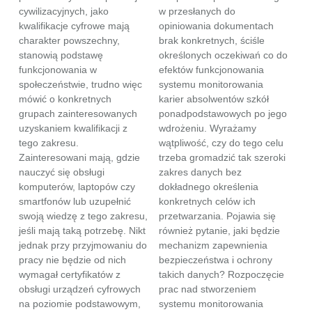
cywilizacyjnych, jako
w przesłanych do
kwalifikacje cyfrowe mają
opiniowania dokumentach
charakter powszechny,
brak konkretnych, ściśle
stanowią podstawę
określonych oczekiwań co do
funkcjonowania w
efektów funkcjonowania
społeczeństwie, trudno więc
systemu monitorowania
mówić o konkretnych
karier absolwentów szkół
grupach zainteresowanych
ponadpodstawowych po jego
uzyskaniem kwalifikacji z
wdrożeniu. Wyrażamy
tego zakresu.
wątpliwość, czy do tego celu
Zainteresowani mają, gdzie
trzeba gromadzić tak szeroki
nauczyć się obsługi
zakres danych bez
komputerów, laptopów czy
dokładnego określenia
smartfonów lub uzupełnić
konkretnych celów ich
swoją wiedzę z tego zakresu,
przetwarzania. Pojawia się
jeśli mają taką potrzebę. Nikt
również pytanie, jaki będzie
jednak przy przyjmowaniu do
mechanizm zapewnienia
pracy nie będzie od nich
bezpieczeństwa i ochrony
wymagał certyfikatów z
takich danych? Rozpoczęcie
obsługi urządzeń cyfrowych
prac nad stworzeniem
na poziomie podstawowym,
systemu monitorowania