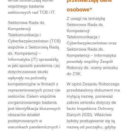
przetwarzają dane
temat dostarczają wyniki
wspólnego badania
osobowe”
sektorowych rad TCB i IT.
Z uwagi na tematykę
Sektorowa Rada ds.
Sektorowa Rada ds.
Kompetencji
Kompetencji
Telekomunikacja i
Telekomunikacja i
Cyberbezpieczeństwo (TCB)
Cyberbezpieczeństwo oraz
wspólnie z Sektorową Radą
Sektorowa Rada ds.
ds. Kompetencji –
Kompetencji – Informatyka
Informatyka (IT) sprawdziły,
powołały wspólny Zespół
w jaki sposób pandemia i jej
Roboczy ds. oceny wniosku
dotychczasowe skutki
do ZSK.
wpłynęły na potrzeby
kompetencyjne w firmach z
W opinii Zespołu Roboczego
reprezentowanych przez nie
przedstawiony dokument ma
sektorów. Celem wspólnie
mylącą nazwę, ponieważ
zorganizowanego badania
zakres wniosku dotyczy de
jest identyfikacja kluczowych
facto Inspektora Ochrony
obszarów działań
Danych (IOD). Właściwe
podejmowanych w
byłoby posługiwanie się tą
warunkach pandemicznych i
nazwą od początku, gdyby