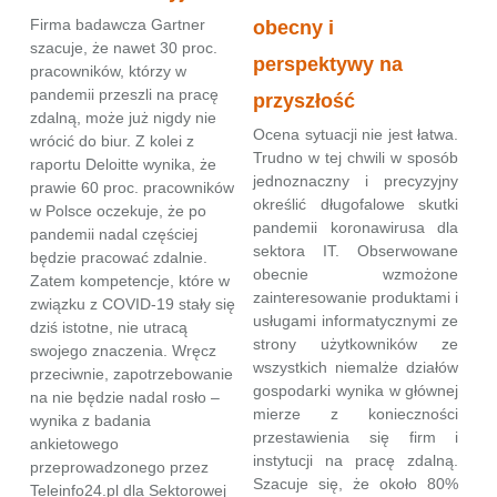
Firma badawcza Gartner
obecny i
szacuje, że nawet 30 proc.
perspektywy na
pracowników, którzy w
pandemii przeszli na pracę
przyszłość
zdalną, może już nigdy nie
Ocena sytuacji nie jest łatwa.
wrócić do biur. Z kolei z
Trudno w tej chwili w sposób
raportu Deloitte wynika, że
jednoznaczny i precyzyjny
prawie 60 proc. pracowników
określić długofalowe skutki
w Polsce oczekuje, że po
pandemii koronawirusa dla
pandemii nadal częściej
sektora IT. Obserwowane
będzie pracować zdalnie.
obecnie wzmożone
Zatem kompetencje, które w
zainteresowanie produktami i
związku z COVID-19 stały się
usługami informatycznymi ze
dziś istotne, nie utracą
strony użytkowników ze
swojego znaczenia. Wręcz
wszystkich niemalże działów
przeciwnie, zapotrzebowanie
gospodarki wynika w głównej
na nie będzie nadal rosło –
mierze z konieczności
wynika z badania
przestawienia się firm i
ankietowego
instytucji na pracę zdalną.
przeprowadzonego przez
Szacuje się, że około 80%
Teleinfo24.pl dla Sektorowej