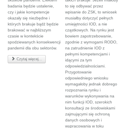
skutków pandemii. Efektem
takich brakuje. Jeżeli miałoby
badania będzie ustalenie,
to się odbywać przez
czy i jakie kompetencje
wpisanie do ZSK, to wniosek
okazały się niezbędne i
musiałby dotyczyć pełnych
których brakuje bądź będzie
umiejętności IOD, a nie
brakować w najbliższym
cząstkowych. Na rynku jest
czasie w kontekście
bowiem zapotrzebowanie,
spodziewanych konsekwencji
zgodnie z wymogami RODO,
pandemii dla obu sektorów.
na zatrudnienie IOD z
pełnymi kompetencjami i
Czytaj więcej...
idącymi za tym
odpowiedzialnościami.
Przygotowanie
odpowiedniego wniosku
wymagałoby jednak dobrego
rozpoznania rynku i
warunków wykonywania na
nim funkcji IOD, szerokich
konsultacji ze środowiskami
zajmującymi się ochroną
danych osobowych i
wypracowania w toku